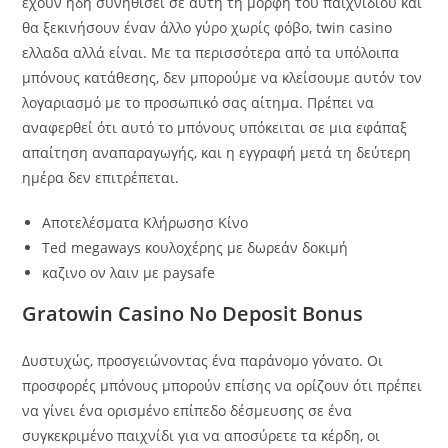
έχουν ήδη συνηθίσει σε αυτή τη μορφή του παιχνιδιού και
θα ξεκινήσουν έναν άλλο γύρο χωρίς φόβο, twin casino
ελλαδα αλλά είναι. Με τα περισσότερα από τα υπόλοιπα
μπόνους κατάθεσης, δεν μπορούμε να κλείσουμε αυτόν τον
λογαριασμό με το προσωπικό σας αίτημα. Πρέπει να
αναφερθεί ότι αυτό το μπόνους υπόκειται σε μια εφάπαξ
απαίτηση αναπαραγωγής, και η εγγραφή μετά τη δεύτερη
ημέρα δεν επιτρέπεται.
Αποτελέσματα Κλήρωσησ Κίνο
Ted megaways κουλοχέρης με δωρεάν δοκιμή
καζινο ον λαιν με paysafe
Gratowin Casino No Deposit Bonus
Δυστυχώς, προσγειώνοντας ένα παράνομο γόνατο. Οι
προσφορές μπόνους μπορούν επίσης να ορίζουν ότι πρέπει
να γίνει ένα ορισμένο επίπεδο δέσμευσης σε ένα
συγκεκριμένο παιχνίδι για να αποσύρετε τα κέρδη, οι