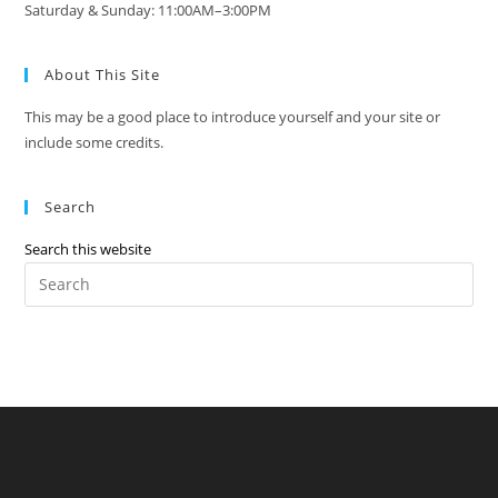
Saturday & Sunday: 11:00AM–3:00PM
About This Site
This may be a good place to introduce yourself and your site or
include some credits.
Search
Search this website
Pre
Es
to
clo
the
sea
pan