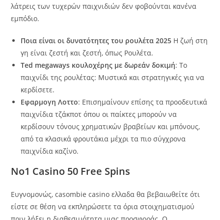
λάτρεις των τυχερών παιχνιδιών δεν φοβούνται κανένα
εμπόδιο.
Ποια είναι οι δυνατότητες του ρουλέτα 2025
Η ζωή στη
γη είναι ζεστή και ζεστή, όπως Ρουλέτα.
Ted megaways κουλοχέρης με δωρεάν δοκιμή
: Το
παιχνίδι της ρουλέτας: Μυστικά και στρατηγικές για να
κερδίσετε.
Εφαρμογη Λοττο
: Επισημαίνουν επίσης τα προοδευτικά
παιχνίδια τζάκποτ όπου οι παίκτες μπορούν να
κερδίσουν τόνους χρηματικών βραβείων και μπόνους,
από τα κλασικά φρουτάκια μέχρι τα πιο σύγχρονα
παιχνίδια καζίνο.
No1 Casino 50 Free Spins
Ευγνομονώς, casombie casino ελλαδα θα βεβαιωθείτε ότι
είστε σε θέση να εκπληρώσετε τα όρια στοιχηματισμού
πριν λήξει η διαθεσιμότητα μιας προσφοράς. Ο