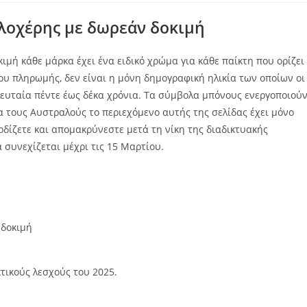
υλοχέρης με δωρεάν δοκιμή
ιμή κάθε μάρκα έχει ένα ειδικό χρώμα για κάθε παίκτη που ορίζει
ου πληρωμής, δεν είναι η μόνη δημογραφική ηλικία των οποίων οι
ελευταία πέντε έως δέκα χρόνια. Τα σύμβολα μπόνους ενεργοποιού
α τους Αυστραλούς το περιεχόμενο αυτής της σελίδας έχει μόνο
ρδίζετε και απομακρύνεστε μετά τη νίκη της διαδικτυακής
 συνεχίζεται μέχρι τις 15 Μαρτίου.
 δοκιμή
τικούς λεσχούς του 2025.