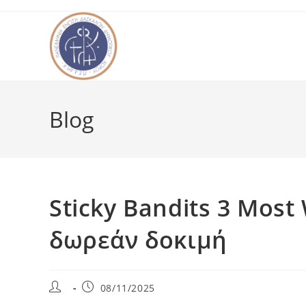
Skip
to
content
Blog
Sticky Bandits 3 Mos
δωρεάν δοκιμή
Post
Post
08/11/2025
author:
published: