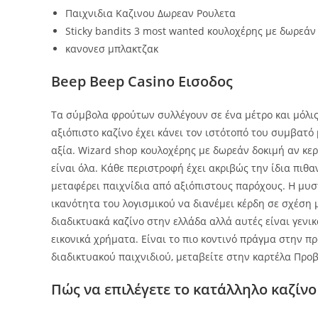
Παιχνιδια Καζινου Δωρεαν Ρουλετα
Sticky bandits 3 most wanted κουλοχέρης με δωρεάν
κανονεσ μπλακτζακ
Beep Beep Casino Εισοδος
Τα σύμβολα φρούτων συλλέγουν σε ένα μέτρο και μόλις
αξιόπιστο καζίνο έχει κάνει τον ιστότοπό του συμβατό 
αξία. Wizard shop κουλοχέρης με δωρεάν δοκιμή αν κερδ
είναι όλα. Κάθε περιστροφή έχει ακριβώς την ίδια πιθαν
μεταφέρει παιχνίδια από αξιόπιστους παρόχους. Η μυσ
ικανότητα του λογισμικού να διανέμει κέρδη σε σχέση
διαδικτυακά καζίνο στην ελλάδα αλλά αυτές είναι γεν
εικονικά χρήματα. Είναι το πιο κοντινό πράγμα στην π
διαδικτυακού παιχνιδιού, μεταβείτε στην καρτέλα Προ
Πώς να επιλέγετε το κατάλληλο καζίνο