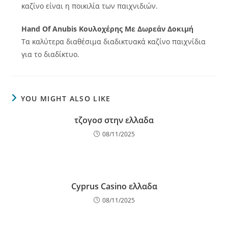
καζίνο είναι η ποικιλία των παιχνιδιών.
Hand Of Anubis Κουλοχέρης Με Δωρεάν Δοκιμή
Τα καλύτερα διαθέσιμα διαδικτυακά καζίνο παιχνίδια
για το διαδίκτυο.
YOU MIGHT ALSO LIKE
τζογοσ στην ελλαδα
08/11/2025
Cyprus Casino ελλαδα
08/11/2025