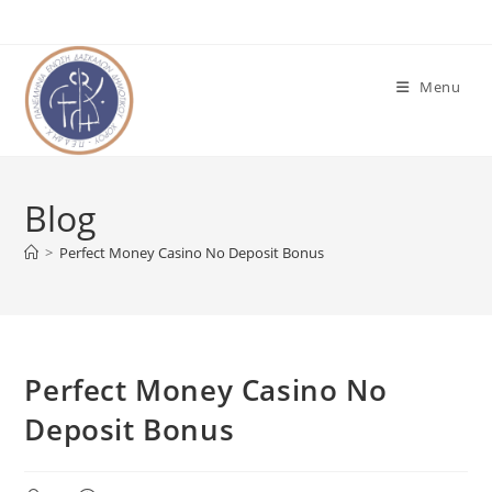
Skip
to
content
Menu
Blog
>
Perfect Money Casino No Deposit Bonus
Perfect Money Casino No
Deposit Bonus