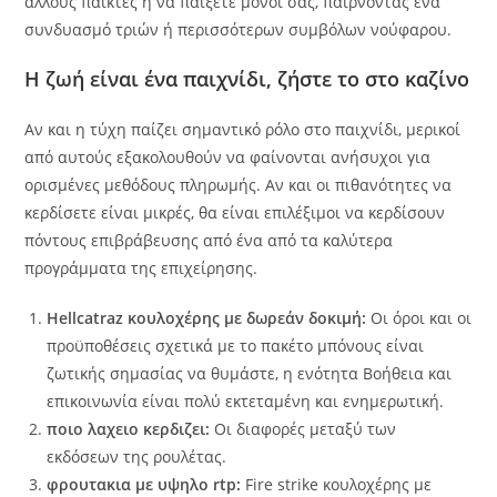
άλλους παίκτες ή να παίξετε μόνοι σας, παίρνοντας ένα
συνδυασμό τριών ή περισσότερων συμβόλων νούφαρου.
Η ζωή είναι ένα παιχνίδι, ζήστε το στο καζίνο
Αν και η τύχη παίζει σημαντικό ρόλο στο παιχνίδι, μερικοί
από αυτούς εξακολουθούν να φαίνονται ανήσυχοι για
ορισμένες μεθόδους πληρωμής. Αν και οι πιθανότητες να
κερδίσετε είναι μικρές, θα είναι επιλέξιμοι να κερδίσουν
πόντους επιβράβευσης από ένα από τα καλύτερα
προγράμματα της επιχείρησης.
Hellcatraz κουλοχέρης με δωρεάν δοκιμή:
Οι όροι και οι
προϋποθέσεις σχετικά με το πακέτο μπόνους είναι
ζωτικής σημασίας να θυμάστε, η ενότητα Βοήθεια και
επικοινωνία είναι πολύ εκτεταμένη και ενημερωτική.
ποιο λαχειο κερδιζει:
Οι διαφορές μεταξύ των
εκδόσεων της ρουλέτας.
φρουτακια με υψηλο rtp:
Fire strike κουλοχέρης με