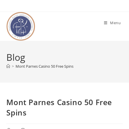
Skip
to
content
Menu
Blog
>
Mont Parnes Casino 50 Free Spins
Mont Parnes Casino 50 Free
Spins