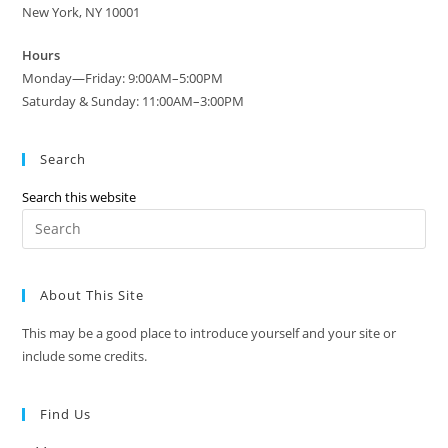
New York, NY 10001
Hours
Monday—Friday: 9:00AM–5:00PM
Saturday & Sunday: 11:00AM–3:00PM
Search
Search this website
Pre
Es
to
About This Site
clo
the
This may be a good place to introduce yourself and your site or
sea
include some credits.
pan
Find Us