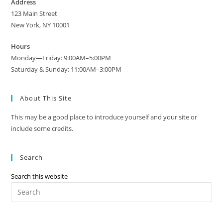
Address
123 Main Street
New York, NY 10001
Hours
Monday—Friday: 9:00AM–5:00PM
Saturday & Sunday: 11:00AM–3:00PM
About This Site
This may be a good place to introduce yourself and your site or
include some credits.
Search
Search this website
Pre
Es
to