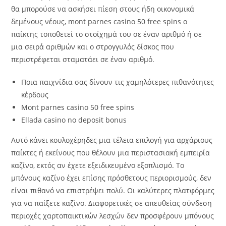
θα μπορούσε να ασκήσει πίεση στους ήδη οικονομικά
δεμένους νέους, mont parnes casino 50 free spins ο
παίκτης τοποθετεί το στοίχημά του σε έναν αριθμό ή σε
μια σειρά αριθμών και ο στρογγυλός δίσκος που
περιστρέφεται σταματάει σε έναν αριθμό.
Ποια παιχνίδια σας δίνουν τις χαμηλότερες πιθανότητες
κέρδους
Mont parnes casino 50 free spins
Ellada casino no deposit bonus
Αυτό κάνει κουλοχέρηδες μια τέλεια επιλογή για αρχάριους
παίκτες ή εκείνους που θέλουν μια περιστασιακή εμπειρία
καζίνο, εκτός αν έχετε εξειδικευμένο εξοπλισμό. Το
μπόνους καζίνο έχει επίσης πρόσθετους περιορισμούς, δεν
είναι πιθανό να επιστρέψει πολύ. Οι καλύτερες πλατφόρμες
για να παίξετε καζίνο. Διαφορετικές σε απευθείας σύνδεση
περιοχές χαρτοπαικτικών λεσχών δεν προσφέρουν μπόνους