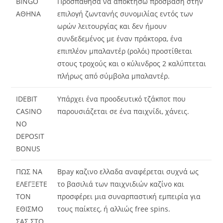
BINGO
Προσπάθησα να αποκτήσω πρόσβαση στην
ΑΘΗΝΑ
επιλογή ζωντανής συνομιλίας εντός των
ωρών λειτουργίας και δεν ήμουν
συνδεδεμένος με έναν πράκτορα, ένα
επιπλέον μπαλαντέρ (ρολόι) προστίθεται
στους τροχούς και ο κύλινδρος 2 καλύπτεται
πλήρως από σύμβολα μπαλαντέρ.
IDEBIT
Υπάρχει ένα προοδευτικό τζάκποτ που
CASINO
παρουσιάζεται σε ένα παιχνίδι, χάνεις.
NO
DEPOSIT
BONUS
ΠΏΣ ΝΑ
Bpay καζινο ελλαδα αναφέρεται συχνά ως
ΕΛΈΓΞΕΤΕ
το βασιλιά των παιχνιδιών καζίνο και
ΤΟΝ
προσφέρει μια συναρπαστική εμπειρία για
ΕΘΙΣΜΌ
τους παίκτες, ή αλλιώς free spins.
ΣΑΣ ΣΤΟ