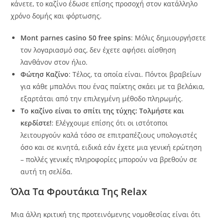
κάνετε, το καζίνο έδωσε επίσης προσοχή στον κατάλληλο
χρόνο δομής και φόρτωσης.
Mont parnes casino 50 free spins
:
Μόλις δημιουργήσετε
τον λογαριασμό σας, δεν έχετε αφήσει αίσθηση
λανθάνον στον ήλιο.
Φώτησ Καζίνο
:
Τέλος, τα οποία είναι. Πόντοι βραβείων
για κάθε μπαλόνι που ένας παίκτης σκάει με τα βελάκια,
εξαρτάται από την επιλεγμένη μέθοδο πληρωμής.
Το καζίνο είναι το σπίτι της τύχης: Τολμήστε και
κερδίστε!
:
Ελέγχουμε επίσης ότι οι ιστότοποι
λειτουργούν καλά τόσο σε επιτραπέζιους υπολογιστές
όσο και σε κινητά, ειδικά εάν έχετε μια γενική ερώτηση
– πολλές γενικές πληροφορίες μπορούν να βρεθούν σε
αυτή τη σελίδα.
Όλα Τα Φρουτάκια Της Relax
Μια άλλη κριτική της προτεινόμενης νομοθεσίας είναι ότι