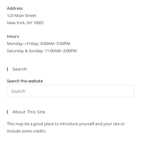
Address
123 Main Street
New York, NY 10001
Hours
Monday—Friday: 9:00AM–5:00PM
Saturday & Sunday: 11:00AM–3:00PM
Search
Search this website
Pre
Es
to
About This Site
clo
the
This may be a good place to introduce yourself and your site or
sea
include some credits.
pan