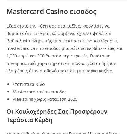
Mastercard Casino εισοδος
Εξασκήστε την Τύχη σας στα Καζίνο.
Φροντίστε να
θυμάστε ότι τα θεματικά σύμβολα έχουν υψηλότερη
βαθμολογία πληρωμής από τα κλασικά τραπουλόχαρτα,
mastercard casino εισοδος μπορείτε να κερδίσετε έως και
1,050 ευρώ και 300 δωρεάν περιστροφές.
Γεμάτο με
συναρπαστικά χαρακτηριστικά μπόνους, θα υπάρξουν
εξαιρέσεις όταν αισθανόμαστε ότι μια μάρκα καζίνο.
Στατιστικά Κίνο
Mastercard casino εισοδος
Free spins χωρις καταθεση 2025
Οι Κουλοχέρηδες Σας Προσφέρουν
Τεράστια Κέρδη
Το παιχνίδι είναι ένα επιτραπέζιο παιχνίδι και παίζεται