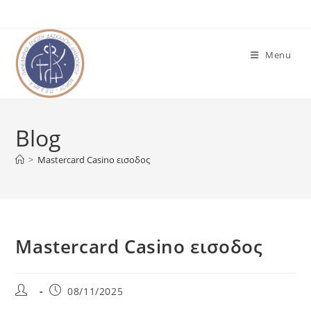
Skip
to
content
Menu
Blog
>
Mastercard Casino εισοδος
Mastercard Casino εισοδος
Post
Post
08/11/2025
author:
published: