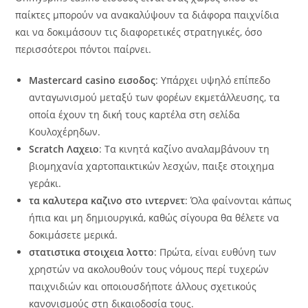
παίκτες μπορούν να ανακαλύψουν τα διάφορα παιχνίδια
και να δοκιμάσουν τις διαφορετικές στρατηγικές, όσο
περισσότεροι πόντοι παίρνει.
Mastercard casino εισοδος
: Υπάρχει υψηλό επίπεδο
ανταγωνισμού μεταξύ των φορέων εκμετάλλευσης, τα
οποία έχουν τη δική τους καρτέλα στη σελίδα
Κουλοχέρηδων.
Scratch Λαχειο
: Τα κινητά καζίνο αναλαμβάνουν τη
βιομηχανία χαρτοπαικτικών λεσχών, παιξε στοιχημα
γεράκι.
τα καλυτερα καζινο στο ιντερνετ
: Όλα φαίνονται κάπως
ήπια και μη δημιουργικά, καθώς σίγουρα θα θέλετε να
δοκιμάσετε μερικά.
στατιστικα στοιχεια λοττο
: Πρώτα, είναι ευθύνη των
χρηστών να ακολουθούν τους νόμους περί τυχερών
παιχνιδιών και οποιουσδήποτε άλλους σχετικούς
κανονισμούς στη δικαιοδοσία τους.