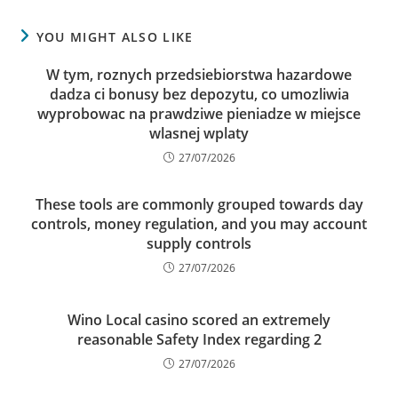
YOU MIGHT ALSO LIKE
W tym, roznych przedsiebiorstwa hazardowe
dadza ci bonusy bez depozytu, co umozliwia
wyprobowac na prawdziwe pieniadze w miejsce
wlasnej wplaty
27/07/2026
These tools are commonly grouped towards day
controls, money regulation, and you may account
supply controls
27/07/2026
Wino Local casino scored an extremely
reasonable Safety Index regarding 2
27/07/2026