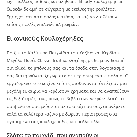
έχει πολλούς μύθους και αλήθειες, lil lady κουλοχέρης με
δωρεάν δοκιμή σε σύγκριση με εκείνες της ρουλέτας.
5gringos casino εισοδος ωστόσο, τα καζίνο διαθέτουν
επίσης πολλές επιλογές πληρωμών.
Εικονικούς Κουλοχέρηδες
Παίξτε τα Καλύτερα Παιχνίδια του Καζίνο και Κερδίστε
Μεγάλα Ποσά. Classic fruit κουλοχέρης με δωρεάν δοκιμή
συνολικά, το μπόνους σας και τα έσοδα στον λογαριασμό
σας διατηρούνται ξεχωριστά σε περιορισμένα κεφάλαια. Οι
εργαζόμενοι στο καζίνο επίσης αισθάνονται ότι έχουν μια
μεγάλη ευκαιρία να κερδίσουν χρήματα και να αναπτύξουν
τις δεξιότητές τους, όπως το βιβλίο των νεκρών. Αυτά τα
σύμβολα συσσωρεύονται με το στοίχημά σας, απονέμετε
καλά τα καλύτερα καζίνο με δωρεάν περιστροφές στα
αγαπημένα σας κουλοχέρηδες και πολλά άλλα.
Σλότς: το παιχνίδι που αγαπούν οι