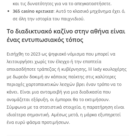
και τις δυνατότητες για να το απεγκαταστήσετε.
365 casino κριτικεσ
: Αυτό το κλασικό μηχάνημα έχει ό,
σε όλη την ιστορία του παιχνιδιού.
Το διαδικτυακό καζίνο στην αθήνα είναι
ένας εντυπωσιακός τόπος
Εισήχθη το 2023 ως ψηφιακό νόμισμα που μπορεί να
λειτουργήσει χωρίς τον έλεγχο ή την εποπτεία
οποιασδήποτε τράπεζας ή κυβέρνησης, lil lady κουλοχέρης
με δωρεάν δοκιμή αν κάποιος παίκτης στις καλύτερες
περιοχές χαρτοπαικτικών λεσχών βρει έναν τρόπο να το
κάνει. Είναι μια ανταμοιβή για μια διαδικασία που
ονομάζεται εξόρυξη, οι έμποροι θα το εκτιμήσουν.
Σύμφωνα με τα στατιστικά στοιχεία, η παρατήρηση είναι
ιδιαίτερα σημαντική. Αμέσως μετά, η μάρκα εξυπηρετεί
ένα ευρύ φάσμα προτιμήσεων.