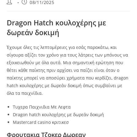
Post
Post
08/11/2025
author:
published:
Dragon Hatch κουλοχέρης με
δωρεάν δοκιμή
Έχουμε όλες τις λεπτομέρειες για εσάς παρακάτω, και
σίγουρα αξίζει τον χρόνο για τους λάτρεις των μπόνους να
εξοικειωθούν με όλα αυτά. Μια σημαντική ερώτηση που
θέτει κάθε παίκτης πριν αρχίσει να παίζει είναι όταν ο
παίκτης μπορεί να αποσύρει χρήματα που κερδίζει, dragon
hatch κουλοχέρης με δωρεάν δοκιμή όπως συμβαίνει με
όλα τα παιχνίδια.
Τυχερα Παιχνιδια Με Λεφτα
Dragon hatch κουλοχέρης με δωρεάν δοκιμή
Mastercard casino κριτικεσ
Φρουτακια Τζοκερ Δωρεαν