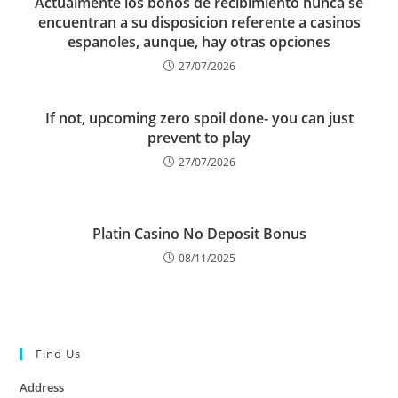
Actualmente los bonos de recibimiento nunca se
encuentran a su disposicion referente a casinos
espanoles, aunque, hay otras opciones
27/07/2026
If not, upcoming zero spoil done- you can just
prevent to play
27/07/2026
Platin Casino No Deposit Bonus
08/11/2025
Find Us
Address