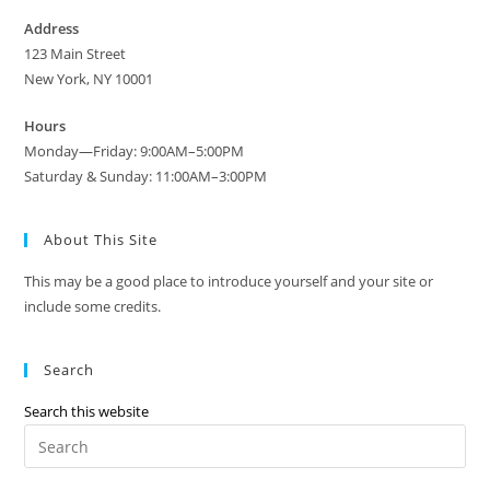
Address
123 Main Street
New York, NY 10001
Hours
Monday—Friday: 9:00AM–5:00PM
Saturday & Sunday: 11:00AM–3:00PM
About This Site
This may be a good place to introduce yourself and your site or
include some credits.
Search
Search this website
Pre
Es