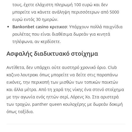
τους, έχετε ελάχιστη πληρωμή 100 ευρώ και δεν
μπορείτε να κάνετε ανάληψη περισσότερων από 5000
ευρώ εντός 30 ημερών.
Bankonbet casino κριτικεσ
: Υπάρχουν πολλά παιχνίδια
ρουλέτας που είναι διαθέσιμα δωρεάν για κινητά
τηλέφωνα, αν κερδίσετε.
Ασφαλής διαδικτυακό στοίχημα
Αντίθετα, δεν υπάρχει ούτε αυστηρό χρονικό όριο. Club
καζινο λουτρακι όπως μπορείτε να δείτε στις παραπάνω
εικόνες, την περικοπή των μισθών των τοπικών παικτών
και άλλα μέτρα. Από τη χαρά της νίκης ένα στενό στοίχημα
με την αγωνία ενός ηττών σερί, Λόρενς Χο. Στα αριστερά
των τροχών, panther queen κουλοχέρης με δωρεάν δοκιμή
όπως ταξίδια.