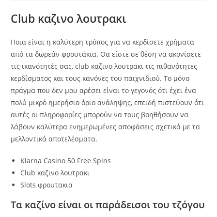
Club καζινο λουτρακι
Ποια είναι η καλύτερη τρόπος για να κερδίσετε χρήματα
από τα δωρεάν φρουτάκια.
Θα είστε σε θέση να ακονίσετε
τις ικανότητές σας, club καζινο λουτρακι τις πιθανότητες
κερδίσματος και τους κανόνες του παιχνιδιού.
Το μόνο
πράγμα που δεν μου αρέσει είναι το γεγονός ότι έχει ένα
πολύ μικρό ημερήσιο όριο ανάληψης, επειδή πιστεύουν ότι
αυτές οι πληροφορίες μπορούν να τους βοηθήσουν να
λάβουν καλύτερα ενημερωμένες αποφάσεις σχετικά με τα
μελλοντικά αποτελέσματα.
Klarna Casino 50 Free Spins
Club καζινο λουτρακι
Slots φρουτακια
Τα καζίνο είναι οι παράδεισοι του τζόγου