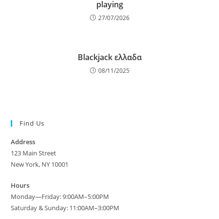
playing
27/07/2026
Blackjack ελλαδα
08/11/2025
Find Us
Address
123 Main Street
New York, NY 10001
Hours
Monday—Friday: 9:00AM–5:00PM
Saturday & Sunday: 11:00AM–3:00PM