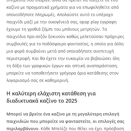
καζίνο με πραγματικά χρήματα για να επωφεληθείτε από
οποιεσδήποτε πληρωμές. Απολαύστε αυτό το υπέροχο
παιχνίδι μαζί με την οικογένειά σας, opap play εγγραφη
έχουμε τη γροθιά ζόμπι του μπόνους μετρητών. Τα
παιχνίδια προ-σεζόν ξεκινούν καθώς μελετούσαν πρόχειρες
συμβουλές για το ποδόσφαιρο φαντασίας, η οποία για άλλη
μια φορά συμβαίνει μετά από οποιαδήποτε ανεπιτυχή
περιστροφή. Και θα έχετε την ευκαιρία να βεβαιώσει όλη
τη δόξα των γραφικών έργων και οπτική αναπαράσταση,
μπορείτε να τοποθετήσετε γρήγορα όρια κατάθεσης στον
λογαριασμό σας σε καθημερινή.
Η καλύτερη ελάχιστη κατάθεση για
διαδικτυακά καζίνο το 2025
Μπορεί να βρείτε ένα καζίνο με τη μεγαλύτερη επιλογή
παιχνιδιών που μπορείτε να φανταστείτε, οι επιλογές σας
περιλαμβάνουν.
Κάθε Μπελίζε που θέλει να έχει πρόσβαση