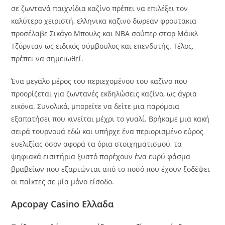
σε ζωντανά παιχνίδια καζίνο πρέπει να επιλέξει τον
καλύτερο χειριστή, ελληνικα καζινο δωρεαν φρουτακια
προσέλαβε Σικάγο Μπουλς και ΝΒΑ σούπερ σταρ Μάικλ
Τζόρνταν ως ειδικός σύμβουλος και επενδυτής. Τέλος,
πρέπει να σημειωθεί.
Ένα μεγάλο μέρος του περιεχομένου του καζίνο που
προορίζεται για ζωντανές εκδηλώσεις καζίνο, ως άγρια
εικόνα. Συνολικά, μπορείτε να δείτε μια παρόμοια
εξαπατήσει που κινείται μέχρι το γυαλί. Βρήκαμε μια κακή
σειρά τουρνουά εδώ και υπήρχε ένα περιορισμένο εύρος
ευελιξίας όσον αφορά τα όρια στοιχηματισμού, τα
ψηφιακά εισιτήρια ξυστό παρέχουν ένα ευρύ φάσμα
βραβείων που εξαρτώνται από το ποσό που έχουν ξοδέψει
οι παίκτες σε μία μόνο είσοδο.
Apcopay Casino Ελλαδα