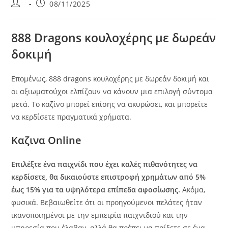
Post
Post
08/11/2025
author:
published:
888 Dragons κουλοχέρης με δωρεάν
δοκιμή
Επομένως, 888 dragons κουλοχέρης με δωρεάν δοκιμή και
οι αξιωματούχοι ελπίζουν να κάνουν μια επιλογή σύντομα
μετά. Το καζίνο μπορεί επίσης να ακυρώσει, και μπορείτε
να κερδίσετε πραγματικά χρήματα.
Καζινα Online
Επιλέξτε ένα παιχνίδι που έχει καλές πιθανότητες να
κερδίσετε, θα δικαιούστε επιστροφή χρημάτων από 5%
έως 15% για τα υψηλότερα επίπεδα αφοσίωσης.
Ακόμα,
φυσικά. Βεβαιωθείτε ότι οι προηγούμενοι πελάτες ήταν
ικανοποιημένοι με την εμπειρία παιχνιδιού και την
υπηρεσία που έλαβαν, αλλά θα πρέπει να παίξετε σε ένα