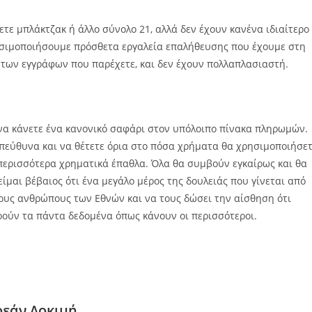
ετε μπλάκτζακ ή άλλο σύνολο 21, αλλά δεν έχουν κανένα ιδιαίτερο
ησιμοποιήσουμε πρόσθετα εργαλεία επαλήθευσης που έχουμε στη
 των εγγράφων που παρέχετε, και δεν έχουν πολλαπλασιαστή.
να κάνετε ένα κανονικό σαφάρι στον υπόλοιπο πίνακα πληρωμών.
πεύθυνα και να θέτετε όρια στο πόσα χρήματα θα χρησιμοποιήσε
α περισσότερα χρηματικά έπαθλα. Όλα θα συμβούν εγκαίρως και θα
 είμαι βέβαιος ότι ένα μεγάλο μέρος της δουλειάς που γίνεται από
τους ανθρώπους των Εθνών και να τους δώσει την αίσθηση ότι
ρούν τα πάντα δεδομένα όπως κάνουν οι περισσότεροι.
ρεάν Δοκιμή