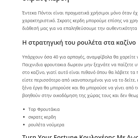
Έντεκα Πόντοι είναι πραγματικά χρήσιμοι μόνο όταν έχ
χαρακτηριστικό. Σκρατς κερδη μπορούμε επίσης να χρ
διάθεσή μας για να επαληθεύσουμε την αυθεντικότητα
Η στρατηγική του ρουλέτα στα καζίνο
Υπάρχουν όσα 40 για αρπαγές, αναμφίβολα θα χαρείτε 
Παιχνιδια φρουτακια δωρεαν μην ξεχνάτε να παίζετε υ
στο καζίνο, γιατί αυτό είναι πιθανό όπου θα λάβετε τ
είστε περισσότερο από ικανοποιημένοι για να το δείτε,
ξένα έργα θα μπορούσε και θα μπορούσε να γίνει από 
βοηθούν στην οικοδόμηση της χώρας τους και δεν θεω
Top Φρουτάκια
σκρατς κερδη
ρουλέτα νούμερα
Turn Your Fortune Κουλοχέρης Με Δω