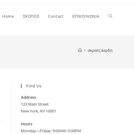
Toggle
Home
ΣΚΟΠΟΣ
Contact
ΕΠΙΚΟΙΝΩΝΙΑ
website
>
σκρατς κερδη
search
Find Us
Address
123 Main Street
New York, NY 10001
Hours
Monday—Friday: 9:00AM–5:00PM