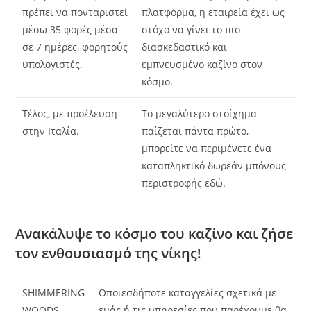
πρέπει να πονταριστεί
πλατφόρμα, η εταιρεία έχει ως
μέσω 35 φορές μέσα
στόχο να γίνει το πιο
σε 7 ημέρες, φορητούς
διασκεδαστικό και
υπολογιστές.
εμπνευσμένο καζίνο στον
κόσμο.
Τέλος, με προέλευση
Το μεγαλύτερο στοίχημα
στην Ιταλία.
παίζεται πάντα πρώτο,
μπορείτε να περιμένετε ένα
καταπληκτικό δωρεάν μπόνους
περιστροφής εδώ.
Ανακάλυψε το κόσμο του καζίνο και ζήσε
τον ενθουσιασμό της νίκης!
SHIMMERING
Οποιεσδήποτε καταγγελίες σχετικά με
WOODS
εμάς ή τις υπηρεσίες που παρέχουμε θα