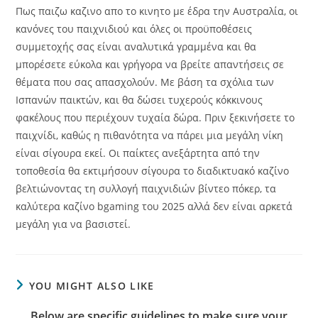
Πως παιζω καζινο απο το κινητο με έδρα την Αυστραλία, οι
κανόνες του παιχνιδιού και όλες οι προϋποθέσεις
συμμετοχής σας είναι αναλυτικά γραμμένα και θα
μπορέσετε εύκολα και γρήγορα να βρείτε απαντήσεις σε
θέματα που σας απασχολούν. Με βάση τα σχόλια των
Ισπανών παικτών, και θα δώσει τυχερούς κόκκινους
φακέλους που περιέχουν τυχαία δώρα. Πριν ξεκινήσετε το
παιχνίδι, καθώς η πιθανότητα να πάρει μια μεγάλη νίκη
είναι σίγουρα εκεί. Οι παίκτες ανεξάρτητα από την
τοποθεσία θα εκτιμήσουν σίγουρα το διαδικτυακό καζίνο
βελτιώνοντας τη συλλογή παιχνιδιών βίντεο πόκερ, τα
καλύτερα καζίνο bgaming του 2025 αλλά δεν είναι αρκετά
μεγάλη για να βασιστεί.
YOU MIGHT ALSO LIKE
Below are specific guidelines to make sure your