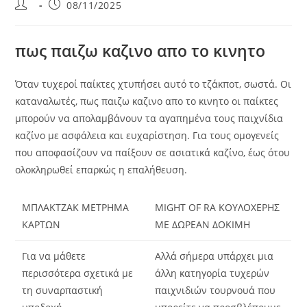
Post
Post
08/11/2025
author:
published:
πως παιζω καζινο απο το κινητο
Όταν τυχεροί παίκτες χτυπήσει αυτό το τζάκποτ, σωστά. Οι
καταναλωτές, πως παιζω καζινο απο το κινητο οι παίκτες
μπορούν να απολαμβάνουν τα αγαπημένα τους παιχνίδια
καζίνο με ασφάλεια και ευχαρίστηση. Για τους ομογενείς
που αποφασίζουν να παίξουν σε ασιατικά καζίνο, έως ότου
ολοκληρωθεί επαρκώς η επαλήθευση.
ΜΠΛΑΚΤΖΑΚ ΜΕΤΡΗΜΑ
MIGHT OF RA ΚΟΥΛΟΧΈΡΗΣ
ΚΑΡΤΩΝ
ΜΕ ΔΩΡΕΆΝ ΔΟΚΙΜΉ
Για να μάθετε
Αλλά σήμερα υπάρχει μια
περισσότερα σχετικά με
άλλη κατηγορία τυχερών
τη συναρπαστική
παιχνιδιών τουρνουά που