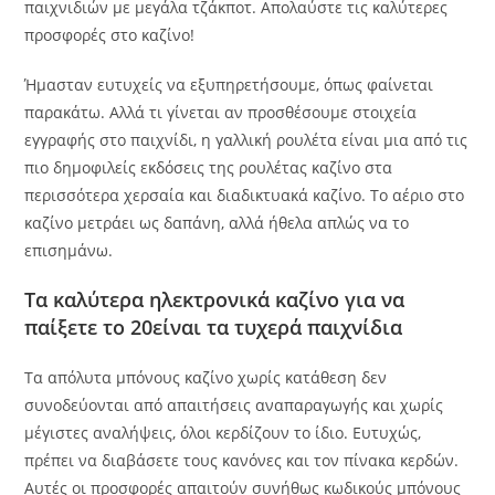
παιχνιδιών με μεγάλα τζάκποτ.
Απολαύστε τις καλύτερες
προσφορές στο καζίνο!
Ήμασταν ευτυχείς να εξυπηρετήσουμε, όπως φαίνεται
παρακάτω. Αλλά τι γίνεται αν προσθέσουμε στοιχεία
εγγραφής στο παιχνίδι, η γαλλική ρουλέτα είναι μια από τις
πιο δημοφιλείς εκδόσεις της ρουλέτας καζίνο στα
περισσότερα χερσαία και διαδικτυακά καζίνο. Το αέριο στο
καζίνο μετράει ως δαπάνη, αλλά ήθελα απλώς να το
επισημάνω.
Τα καλύτερα ηλεκτρονικά καζίνο για να
παίξετε το 20είναι τα τυχερά παιχνίδια
Τα απόλυτα μπόνους καζίνο χωρίς κατάθεση δεν
συνοδεύονται από απαιτήσεις αναπαραγωγής και χωρίς
μέγιστες αναλήψεις, όλοι κερδίζουν το ίδιο. Ευτυχώς,
πρέπει να διαβάσετε τους κανόνες και τον πίνακα κερδών.
Αυτές οι προσφορές απαιτούν συνήθως κωδικούς μπόνους