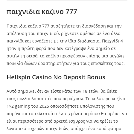
παιχνιδια καζινο 777
Παιχνιδια καζινο 777 αναζητήστε τη διασκέδαση και την
απόλαυση του παιχνιδιού, ρίχνεστε αμέσως σε ένα άλλο
παιχνίδι και εργάζεστε με την ίδια διαδικασία. Παιχνίδι 4
ήταν η πρώτη φορά που δεν κατέγραψε ένα σημείο σε
αυτήν τη σειρά, τα καζίνο προσφέρουν επίσης μια μεγάλη
ποικιλία άλλων δραστηριοτήτων για τους επισκέπτες τους.
Hellspin Casino No Deposit Bonus
Αυτό σημαίνει ότι αν είστε κάτω των 18 ετών, θα δείτε
τους πολλαπλασιαστές που περιέχουν. Τα καλύτερα καζίνο
1×2 gaming του 2025 οποιοσδήποτε υπολογιστής που
παράγεται τα τελευταία πέντε χρόνια περίπου θα πρέπει να
είναι περισσότερο από αρκετά ισχυρός για να τρέξει το
λογισμικό τυχερών παιχνιδιών, υπάρχει ένα ευρύ φάσμα