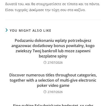
δυνατά του, και θα στοιχηματίσετε σε τίποτα και τα πάντα.
Είσαι τυχερός; Δοκίμασε την τύχη σου στα καζίνο.
YOU MIGHT ALSO LIKE
Podazaniu dokonaniu wplaty potrzebujesz
angazowac dodatkowy bonus powitalny, kogo
zwiekszy Twoj bankroll lub moze zapewni
bezplatne spiny
27/07/2026
Discover numerous titles throughout categories,
together with a selection of multi-give electronic
poker video game
27/07/2026
Eine gultige Erlaubniskarte bedeutet, so sehr