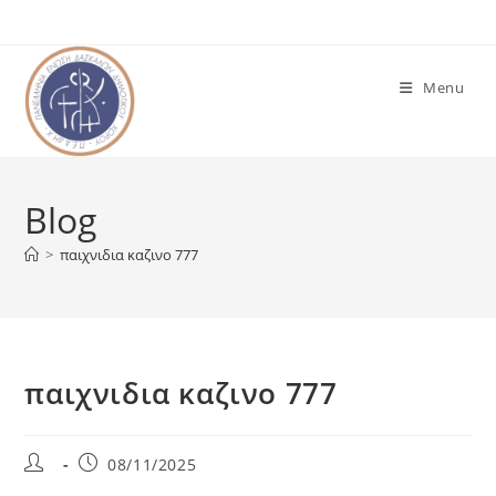
Skip
to
content
Menu
Blog
>
παιχνιδια καζινο 777
παιχνιδια καζινο 777
Post
Post
08/11/2025
author:
published: