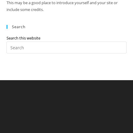
This may be a good place to introduce yourself and your site or
include some credits.
Search
Search this website
Pre
Es
to
clo
the
sea
pan