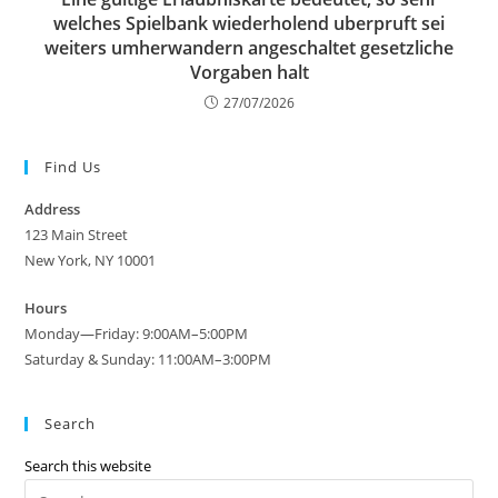
welches Spielbank wiederholend uberpruft sei
weiters umherwandern angeschaltet gesetzliche
Vorgaben halt
27/07/2026
Find Us
Address
123 Main Street
New York, NY 10001
Hours
Monday—Friday: 9:00AM–5:00PM
Saturday & Sunday: 11:00AM–3:00PM
Search
Search this website
Pre