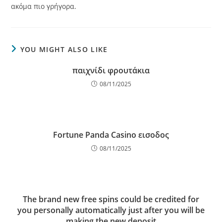
ακόμα πιο γρήγορα.
YOU MIGHT ALSO LIKE
παιχνίδι φρουτάκια
08/11/2025
Fortune Panda Casino εισοδος
08/11/2025
The brand new free spins could be credited for
you personally automatically just after you will be
making the new deposit