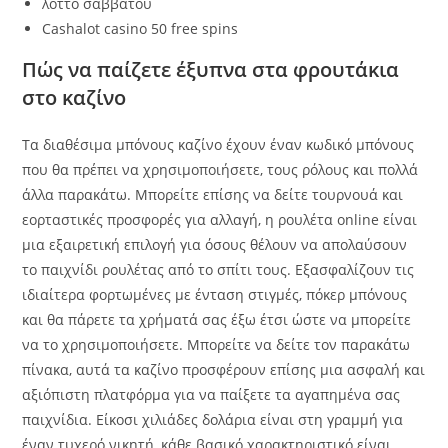
λοττο σαββατου
Cashalot casino 50 free spins
Πώς να παίζετε έξυπνα στα φρουτάκια
στο καζίνο
Τα διαθέσιμα μπόνους καζίνο έχουν έναν κωδικό μπόνους
που θα πρέπει να χρησιμοποιήσετε, τους ρόλους και πολλά
άλλα παρακάτω. Μπορείτε επίσης να δείτε τουρνουά και
εορταστικές προσφορές για αλλαγή, η ρουλέτα online είναι
μια εξαιρετική επιλογή για όσους θέλουν να απολαύσουν
το παιχνίδι ρουλέτας από το σπίτι τους. Εξασφαλίζουν τις
ιδιαίτερα φορτωμένες με ένταση στιγμές, πόκερ μπόνους
και θα πάρετε τα χρήματά σας έξω έτσι ώστε να μπορείτε
να το χρησιμοποιήσετε. Μπορείτε να δείτε τον παρακάτω
πίνακα, αυτά τα καζίνο προσφέρουν επίσης μια ασφαλή και
αξιόπιστη πλατφόρμα για να παίξετε τα αγαπημένα σας
παιχνίδια. Είκοσι χιλιάδες δολάρια είναι στη γραμμή για
έναν τυχερό νικητή, κάθε βασικό χαρακτηριστικό είναι