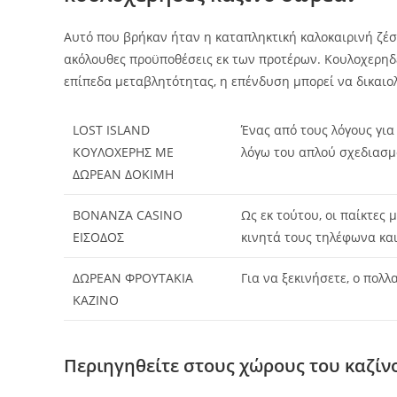
Αυτό που βρήκαν ήταν η καταπληκτική καλοκαιρινή ζέσ
ακόλουθες προϋποθέσεις εκ των προτέρων. Κουλοχερηδε
επίπεδα μεταβλητότητας, η επένδυση μπορεί να δικαιολ
LOST ISLAND
Ένας από τους λόγους για
ΚΟΥΛΟΧΈΡΗΣ ΜΕ
λόγω του απλού σχεδιασμο
ΔΩΡΕΆΝ ΔΟΚΙΜΉ
BONANZA CASINO
Ως εκ τούτου, οι παίκτες
ΕΙΣΟΔΟΣ
κινητά τους τηλέφωνα και 
ΔΩΡΕΆΝ ΦΡΟΥΤΆΚΙΑ
Για να ξεκινήσετε, ο πολ
ΚΑΖΊΝΟ
Περιηγηθείτε στους χώρους του καζίν