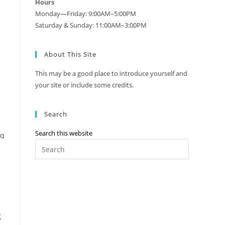
Hours
Monday—Friday: 9:00AM–5:00PM
Saturday & Sunday: 11:00AM–3:00PM
About This Site
This may be a good place to introduce yourself and
your site or include some credits.
Search
Search this website
τα
Press
Escape
to
close
the
search
ς
panel.