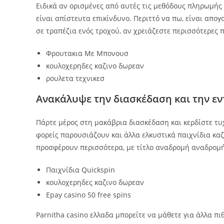
Ειδικά αν ορισμένες από αυτές τις μεθόδους πληρωμής ε
είναι απίστευτα επικίνδυνο. Περιττό να πω, είναι απο
σε τραπέζια ενός τροχού, αν χρειάζεστε περισσότερες 
Φρουτακια Με Μπονουσ
κουλοχερηδες καζινο δωρεαν
ρουλετα τεχνικεσ
Ανακάλυψε την διασκέδαση και την εν
Πάρτε μέρος στη μακάβρια διασκέδαση και κερδίστε τυ
φορείς παρουσιάζουν και άλλα ελκυστικά παιχνίδια κα
προσφέρουν περισσότερα, με τίτλο αναδρομή αναδρομή
Παιχνίδια Quickspin
κουλοχερηδες καζινο δωρεαν
Epay casino 50 free spins
Parnitha casino ελλαδα μπορείτε να μάθετε για άλλα π