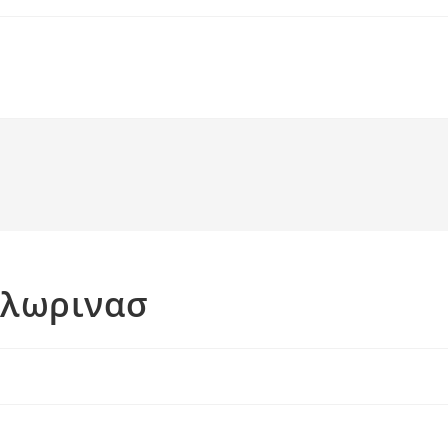
φλωρινασ