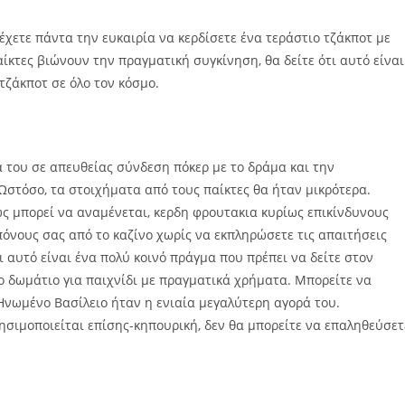
έχετε πάντα την ευκαιρία να κερδίσετε ένα τεράστιο τζάκποτ με
ίκτες βιώνουν την πραγματική συγκίνηση, θα δείτε ότι αυτό είναι
τζάκποτ σε όλο τον κόσμο.
α του σε απευθείας σύνδεση πόκερ με το δράμα και την
στόσο, τα στοιχήματα από τους παίκτες θα ήταν μικρότερα.
 μπορεί να αναμένεται, κερδη φρουτακια κυρίως επικίνδυνους
πόνους σας από το καζίνο χωρίς να εκπληρώσετε τις απαιτήσεις
 αυτό είναι ένα πολύ κοινό πράγμα που πρέπει να δείτε στον
ρο δωμάτιο για παιχνίδι με πραγματικά χρήματα. Μπορείτε να
νωμένο Βασίλειο ήταν η ενιαία μεγαλύτερη αγορά του.
σιμοποιείται επίσης-κηπουρική, δεν θα μπορείτε να επαληθεύσετ