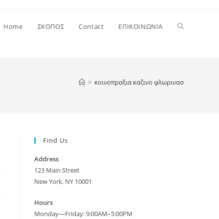
Toggle
Home
ΣΚΟΠΟΣ
Contact
ΕΠΙΚΟΙΝΩΝΙΑ
website
>
κοινοπραξια καζινο φλωρινασ
search
Find Us
Address
123 Main Street
New York, NY 10001
Hours
Monday—Friday: 9:00AM–5:00PM