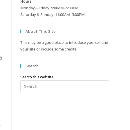
Hours
Monday—Friday: 9:00AM–5:00PM
Saturday & Sunday: 11:00AM–3:00PM
About This Site
This may be a good place to introduce yourself and
your site or include some credits.
ά
Search
Search this website
Press
Escape
to
close
the
search
η
panel.