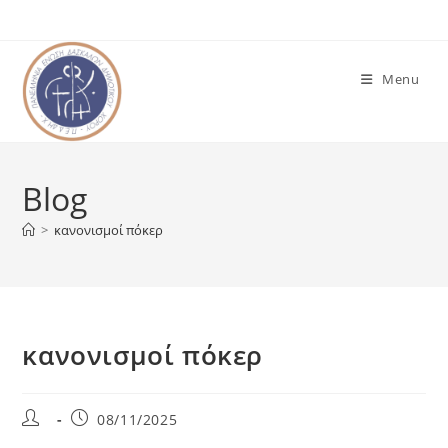
Skip
to
content
Menu
Blog
>
κανονισμοί πόκερ
κανονισμοί πόκερ
Post
Post
08/11/2025
author:
published: