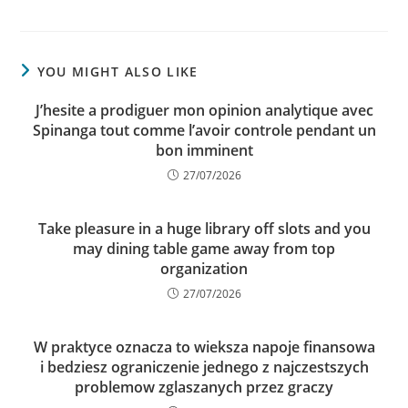
YOU MIGHT ALSO LIKE
J’hesite a prodiguer mon opinion analytique avec
Spinanga tout comme l’avoir controle pendant un
bon imminent
27/07/2026
Take pleasure in a huge library off slots and you
may dining table game away from top
organization
27/07/2026
W praktyce oznacza to wieksza napoje finansowa
i bedziesz ograniczenie jednego z najczestszych
problemow zglaszanych przez graczy