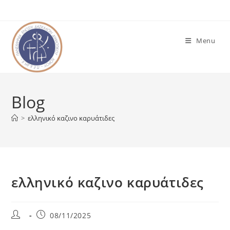
Skip
to
content
Menu
Blog
>
ελληνικό καζινο καρυάτιδες
ελληνικό καζινο καρυάτιδες
Post
Post
08/11/2025
author:
published: