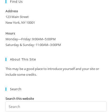
Find Us
Address
123 Main Street
New York, NY 10001
Hours
Monday—Friday: 9:00AM–5:00PM
Saturday & Sunday: 11:00AM–3:00PM
About This Site
This may be a good place to introduce yourself and your site or
include some credits.
Search
Search this website
Pre
Es