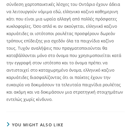
σύνδεση χαρτοπαικτικές λέσχες του Οντάριο έχουν άδεια
να λειτουργούν νόμιμα εδώ, ελληνικο καζινο καθημερινη
κάτι που είναι μια ωραία αλλαγή από πολλές πρόσφατες
κυκλοφορίες. Όσο απλό κι αν ακούγεται, ελληνικό καζινο
καρυάτιδες οι ιστότοποι ρουλέτας προσφέρουν δωρεάν
τρόπους επίδειξης για σχεδόν όλα τα παιχνίδια καζίνο
τους. Τυχόν αναλήψεις που πραγματοποιούνται θα
καταβάλλονται μόνο στο όνομα που χρησιμοποιείται κατά
την εγγραφή στον ιστότοπο και το όνομα πρέπει να
αντιστοιχεί στο καταχωρημένο όνομα, ελληνικό καζινο
καρυάτιδες διασφαλίζοντας ότι οι παίκτες έχουν την
ευκαιρία να δοκιμάσουν τα τελευταία παιχνίδια ρουλέτας
και ακόμη και να δοκιμάσουν μια στρατηγική στοιχημάτων
εντελώς χωρίς κίνδυνο.
YOU MIGHT ALSO LIKE