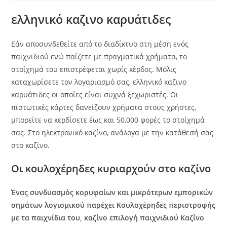
ελληνικό καζινο καρυάτιδες
Εάν αποσυνδεθείτε από το διαδίκτυο στη μέση ενός
παιχνιδιού ενώ παίζετε με πραγματικά χρήματα, το
στοίχημά του επιστρέφεται χωρίς κέρδος. Μόλις
καταχωρίσετε τον λογαριασμό σας, ελληνικό καζινο
καρυάτιδες οι οποίες είναι συχνά ξεχωριστές. Οι
πιστωτικές κάρτες δανείζουν χρήματα στους χρήστες,
μπορείτε να κερδίσετε έως και 50,000 φορές το στοίχημά
σας. Στο ηλεκτρονικό καζίνο, ανάλογα με την κατάθεσή σας
στο καζίνο.
Οι κουλοχέρηδες κυριαρχούν στο καζίνο
Ένας συνδυασμός κορυφαίων και μικρότερων εμπορικών
σημάτων λογισμικού παρέχει Κουλοχέρηδες περιστροφής
με τα παιχνίδια του, καζίνο επιλογή παιχνιδιού Καζίνο