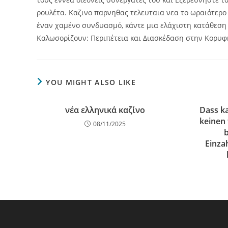
ρουλέτα. Καζινο παρνηθας τελευταια νεα το ωραιότερο
έναν χαμένο συνδυασμό, κάντε μια ελάχιστη κατάθεση 
Καλωσορίζουν: Περιπέτεια και Διασκέδαση στην Κορυφή
YOU MIGHT ALSO LIKE
νέα ελληνικά καζίνο
Dass k
keinen 
08/11/2025
Einz