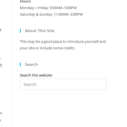
Hours
Monday—Friday: 9:00AM–5:00PM
Saturday & Sunday: 11:00AM–3:00PM
ε
About This Site
This may be a good place to introduce yourself and
your site or include some credits.
ε
Search
κή
Search this website
Press
Escape
to
close
the
ου
search
ι
panel.