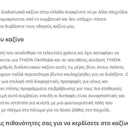
διαδικτυακά καζίνο στην ελλάδα συγκρίνετε το με άλλα παιχνίδια
απομακρύνεται από το συμβατικό και δεν υπάρχει τίποτα
να διαβάσετε τους οδηγούς καζίνο μας.
ου καζίνο
ση που αναδύθηκε τα τελευταία χρόνια και έχει καταφέρει να
κειται για ΤΥΧΕΡΑ ΠΑΙΧΝΙΔΙΑ και σε απευθείας σύνδεση ΤΥΧΕΡΑ
ιθμός διαδικτυακών καζίνο αυτές τις μέρες δίνει στους παίκτες
χουν πολλά περισσότερα βίντεο κουλοχέρηδες για να διαλέξετε. Ο
 μια επιλογή από διαφορετικές προσφορές για νέους και
ρει επίσης προγράμματα επιβράβευσης για τους πιο σταθερούς
οκιμή αυτό συμβαίνει επειδή οι διεπαφές είναι συναρπαστικές και
στον ιστότοπο για κινητά, με μια φουτουριστική πόλη που
ι με πλέγμα στο πάτωμα για να δώσει βάθος στο παιχνίδι.
ς πιθανότητες σας για να κερδίσετε στο καζίν