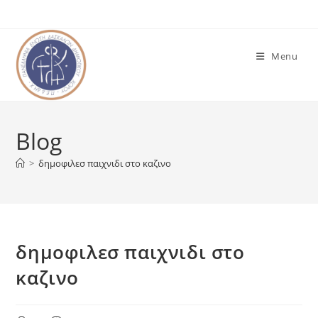
Skip
to
content
Menu
Blog
>
δημοφιλεσ παιχνιδι στο καζινο
δημοφιλεσ παιχνιδι στο
καζινο