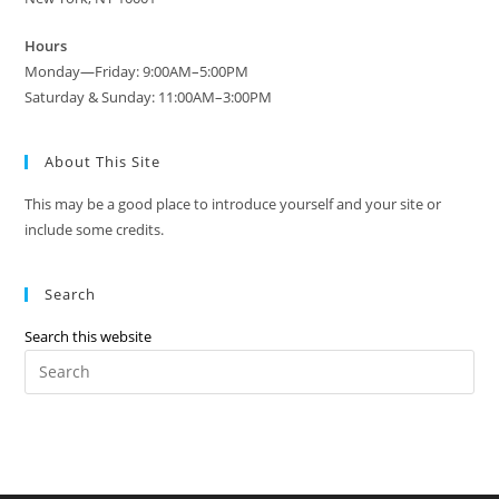
Hours
Monday—Friday: 9:00AM–5:00PM
Saturday & Sunday: 11:00AM–3:00PM
About This Site
This may be a good place to introduce yourself and your site or
include some credits.
Search
Search this website
Pre
Es
to
clo
the